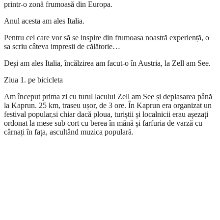
printr-o zonă frumoasă din Europa.
Anul acesta am ales Italia.
Pentru cei care vor să se inspire din frumoasa noastră experiență, o
sa scriu câteva impresii de călătorie…
Deși am ales Italia, încălzirea am facut-o în Austria, la Zell am See.
Ziua 1. pe bicicleta
Am început prima zi cu turul lacului Zell am See și deplasarea până
la Kaprun. 25 km, traseu ușor, de 3 ore. În Kaprun era organizat un
festival popular,si chiar dacă ploua, turiștii și localnicii erau așezați
ordonat la mese sub cort cu berea în mână și farfuria de varză cu
cârnați în fața, ascultând muzica populară.