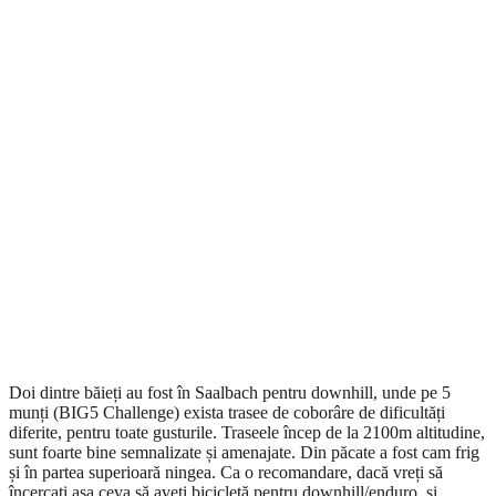
Doi dintre băieți au fost în Saalbach pentru downhill, unde pe 5
munți (BIG5 Challenge) exista trasee de coborâre de dificultăți
diferite, pentru toate gusturile. Traseele încep de la 2100m altitudine,
sunt foarte bine semnalizate și amenajate. Din păcate a fost cam frig
și în partea superioară ningea. Ca o recomandare, dacă vreți să
încercați așa ceva să aveți bicicletă pentru downhill/enduro și