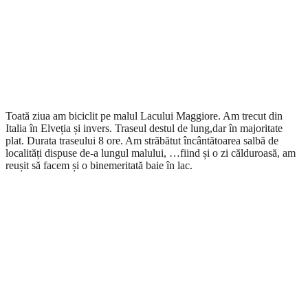
Toată ziua am biciclit pe malul Lacului Maggiore. Am trecut din
Italia în Elveția și invers. Traseul destul de lung,dar în majoritate
plat. Durata traseului 8 ore. Am străbătut încântătoarea salbă de
localități dispuse de-a lungul malului, …fiind și o zi călduroasă, am
reușit să facem și o binemeritată baie în lac.