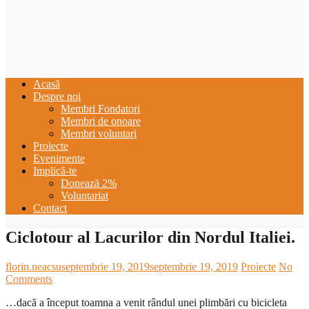
Acasă
Despre noi
Membri Fondatori
Membri de onoare
Membri voluntari
Proiecte
Evenimente
Implică-te
Donează 2%
Voluntariat
Contact
Ciclotour al Lacurilor din Nordul Italiei.
florin.neacsu
septembrie 19, 2019
septembrie 19, 2019
Proiecte
No
Comments
…dacă a început toamna a venit rândul unei plimbări cu bicicleta