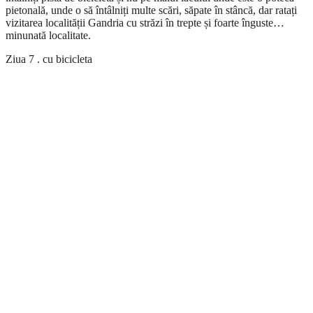
pietonală, unde o să întâlniți multe scări, săpate în stâncă, dar ratați
vizitarea localității Gandria cu străzi în trepte și foarte înguste…
minunată localitate.
Ziua 7 . cu bicicleta