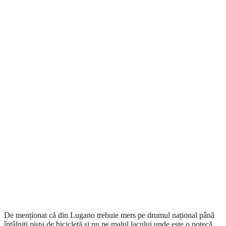
De menționat că din Lugano trebuie mers pe drumul național până
întâlniți pista de bicicletă și nu pe malul lacului unde este o potecă