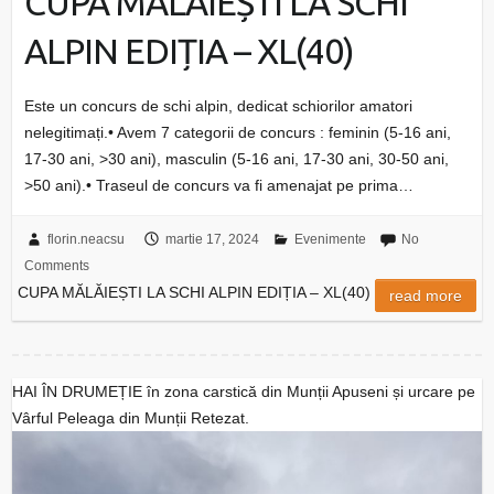
CUPA MĂLĂIEȘTI LA SCHI
ALPIN EDIȚIA – XL(40)
Este un concurs de schi alpin, dedicat schiorilor amatori
nelegitimați.• Avem 7 categorii de concurs : feminin (5-16 ani,
17-30 ani, >30 ani), masculin (5-16 ani, 17-30 ani, 30-50 ani,
>50 ani).• Traseul de concurs va fi amenajat pe prima…
florin.neacsu
martie 17, 2024
Evenimente
No
Comments
CUPA MĂLĂIEȘTI LA SCHI ALPIN EDIȚIA – XL(40)
read more
HAI ÎN DRUMEȚIE în zona carstică din Munții Apuseni și urcare pe
Vârful Peleaga din Munții Retezat.