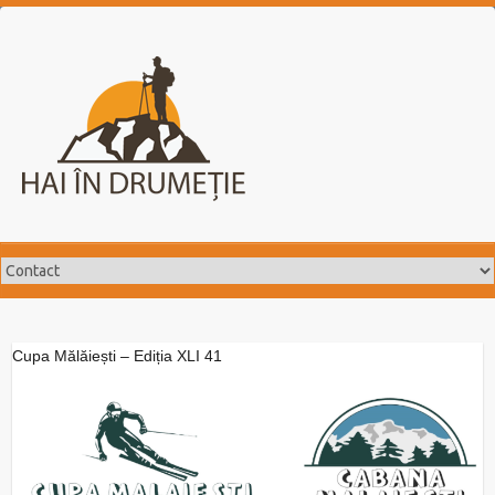
Skip
to
content
Cupa Mălăiești – Ediția XLI 41