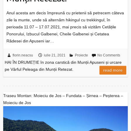
Anul acesta am decis împreună cu prietenii să petrecem câteva
zile la munte, unde să alternăm hikingul cu trekkingul, în
perioada 11.07 – 17.07.2021, mai precis să vizităm Cetățile
Ponorului, Izbucul Galbenei, Cheile Galbenei și Cetatea
Rădesei din Apuseni iar…
florin.neacsu
iulie 21, 2021
Proiecte
No Comments
HAI ÎN DRUMEȚIE în zona carstică din Munții Apuseni și urcare
pe Vârful Peleaga din Munții Retezat.
read more
Traseu Montan: Moieciu de Jos – Fundata – Șirnea – Peșterea –
Moieciu de Jos