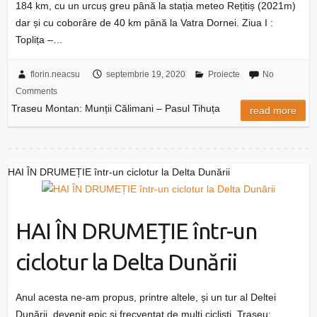
184 km, cu un urcuș greu până la stația meteo Rețitiș (2021m)
dar și cu coborâre de 40 km până la Vatra Dornei. Ziua I :
Toplița –…
florin.neacsu
septembrie 19, 2020
Proiecte
No
Comments
Traseu Montan: Munții Călimani – Pasul Tihuța
read more
HAI ÎN DRUMEȚIE într-un ciclotur la Delta Dunării
HAI ÎN DRUMEȚIE într-un
ciclotur la Delta Dunării
Anul acesta ne-am propus, printre altele, și un tur al Deltei
Dunării, devenit epic și frecventat de mulți cicliști. Traseu: