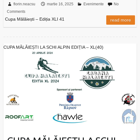
florin.neacsu
martie 16, 2025
Evenimente
No
Comments
Cupa Mălăiești – Ediția XLI 41
read more
CUPA MĂLĂIEȘTI LA SCHI ALPIN EDIȚIA – XL(40)