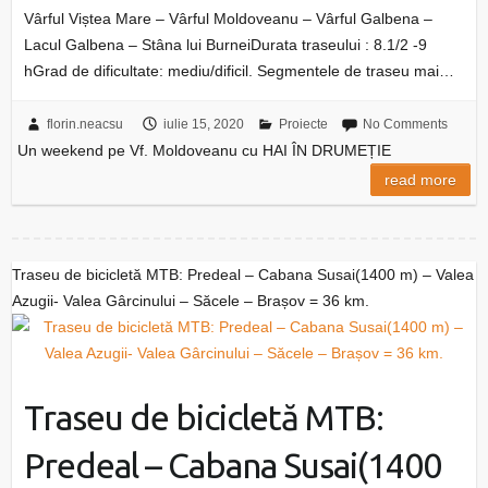
Vârful Viștea Mare – Vârful Moldoveanu – Vârful Galbena –
Lacul Galbena – Stâna lui BurneiDurata traseului : 8.1/2 -9
hGrad de dificultate: mediu/dificil. Segmentele de traseu mai…
florin.neacsu
iulie 15, 2020
Proiecte
No Comments
Un weekend pe Vf. Moldoveanu cu HAI ÎN DRUMEȚIE
read more
Traseu de bicicletă MTB: Predeal – Cabana Susai(1400 m) – Valea
Azugii- Valea Gârcinului – Săcele – Brașov = 36 km.
Traseu de bicicletă MTB:
Predeal – Cabana Susai(1400