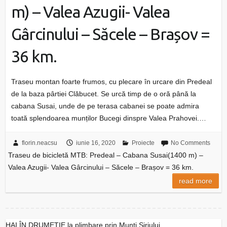
m) – Valea Azugii- Valea
Gârcinului – Săcele – Brașov =
36 km.
Traseu montan foarte frumos, cu plecare în urcare din Predeal
de la baza pârtiei Clăbucet. Se urcă timp de o oră până la
cabana Susai, unde de pe terasa cabanei se poate admira
toată splendoarea munților Bucegi dinspre Valea Prahovei.…
florin.neacsu
iunie 16, 2020
Proiecte
No Comments
Traseu de bicicletă MTB: Predeal – Cabana Susai(1400 m) –
Valea Azugii- Valea Gârcinului – Săcele – Brașov = 36 km.
read more
HAI ÎN DRUMEȚIE la plimbare prin Munți Siriului.