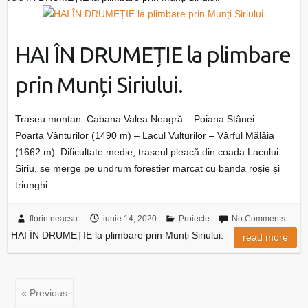
HAI ÎN DRUMEȚIE la plimbare
prin Munți Siriului.
Traseu montan: Cabana Valea Neagră – Poiana Stânei –
Poarta Vânturilor (1490 m) – Lacul Vulturilor – Vârful Mălâia
(1662 m). Dificultate medie, traseul pleacă din coada Lacului
Siriu, se merge pe undrum forestier marcat cu banda roșie și
triunghi…
florin.neacsu
iunie 14, 2020
Proiecte
No Comments
HAI ÎN DRUMEȚIE la plimbare prin Munți Siriului.
read more
« Previous